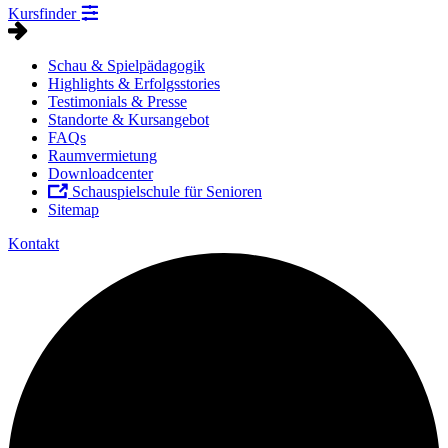
Kursfinder
Schau & Spielpädagogik
Highlights & Erfolgsstories
Testimonials & Presse
Standorte & Kursangebot
FAQs
Raumvermietung
Downloadcenter
Schauspielschule für Senioren
Sitemap
Kontakt