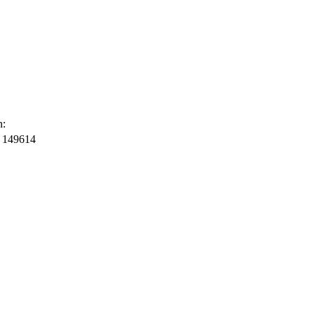
n:
 149614