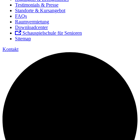
Testimonials & Presse
Standorte & Kursangebot
FAQs
Raumvermietung
Downloadcenter
Schauspielschule für Senioren
Sitemap
Kontakt